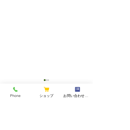
Phone
ショップ
お問い合わせフォーム
コメント
コメントを追加…
2026和香園・
【夏の静岡茶ギフト】心