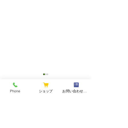
Phone
ショップ
お問い合わせフォーム
コメント
コメントを追加…
2026和香園・
【夏の静岡茶ギフト】心