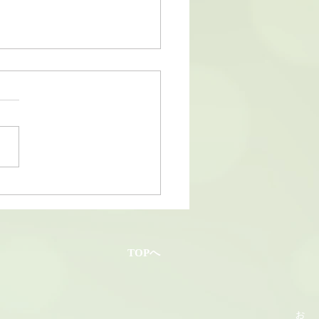
26和香園・夏の贈り物
TOPへ
お