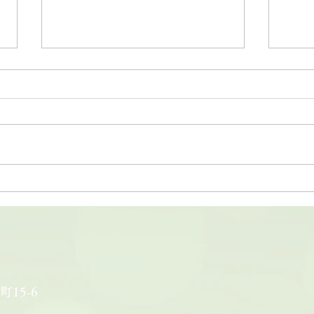
20
【夏の静岡茶ギフト】心と体
をリセット、香り高い緑茶で
癒しのひとときを。
町15-6