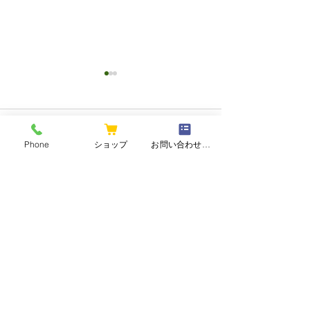
コメント
Phone
ショップ
お問い合わせフォーム
コメントを追加…
2026和香園・
【夏の静岡茶ギフト】心
と体をリセット、香り高
い緑茶で癒しのひととき
株式会社和香園
を。
〒410-0048 静岡県沼津市新宿町15-6
TEL
055-923-4804
FAX
055-924-7807