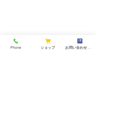
Phone
ショップ
お問い合わせフォーム
コメント
コメントを追加…
2026和香園・
【夏の静岡茶ギフト】心
と体をリセット、香り高