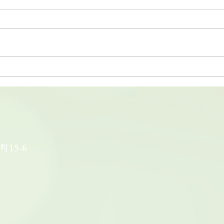
20
【夏の静岡茶ギフト】心と体
をリセット、香り高い緑茶で
癒しのひとときを。
町15-6