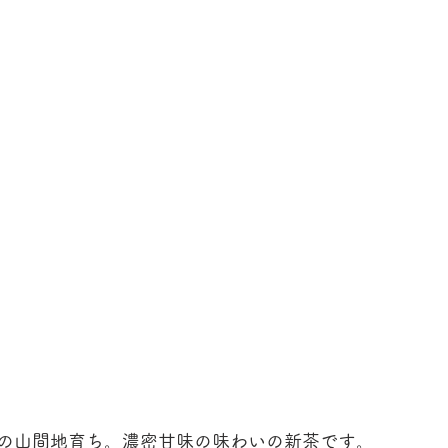
の山間地育ち。濃密甘味の味わいの新茶です。