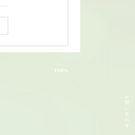
26和香園・夏の贈り物
TOPへ
お
問
い
合
わ
せ