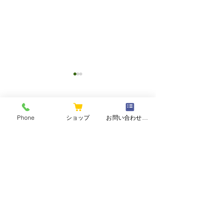
コメント
Phone
ショップ
お問い合わせフォーム
コメントを追加…
2026和香園・
【夏の静岡茶ギフト】心
と体をリセット、香り高
い緑茶で癒しのひととき
株式会社和香園
を。
〒410-0048 静岡県沼津市新宿町15-6